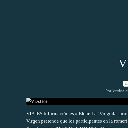
V
0
Por Venida d
VIAJES Información.es » Elche La ´Vinguda´ prom
Virgen pretende que los participantes en la romerí