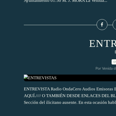
Ayuntamiento 01:50 M. J. MORA La Venida...
ENTR
0
Por Venida d
ENTREVISTA Radio OndaCero Audios Emisoras E
AQUÍ.//// O TAMBIÉN DESDE ENLACES DEL BLOG. Il
Sección del ilicitano ausente. En esta ocasión hab